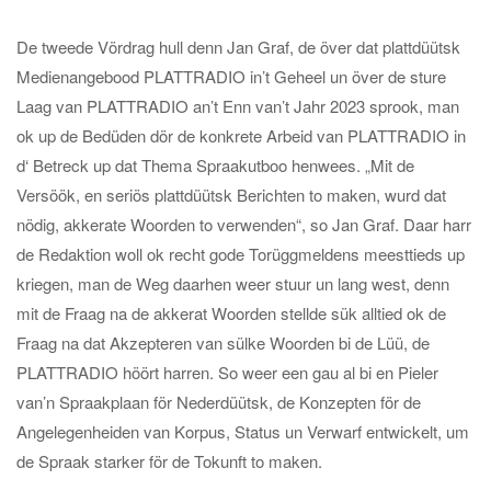
De tweede Vördrag hull denn Jan Graf, de över dat plattdüütsk
Medienangebood PLATTRADIO in’t Geheel un över de sture
Laag van PLATTRADIO an’t Enn van’t Jahr 2023 sprook, man
ok up de Bedüden dör de konkrete Arbeid van PLATTRADIO in
d‘ Betreck up dat Thema Spraakutboo henwees. „Mit de
Versöök, en seriös plattdüütsk Berichten to maken, wurd dat
nödig, akkerate Woorden to verwenden“, so Jan Graf. Daar harr
de Redaktion woll ok recht gode Torüggmeldens meesttieds up
kriegen, man de Weg daarhen weer stuur un lang west, denn
mit de Fraag na de akkerat Woorden stellde sük alltied ok de
Fraag na dat Akzepteren van sülke Woorden bi de Lüü, de
PLATTRADIO höört harren. So weer een gau al bi en Pieler
van’n Spraakplaan för Nederdüütsk, de Konzepten för de
Angelegenheiden van Korpus, Status un Verwarf entwickelt, um
de Spraak starker för de Tokunft to maken.