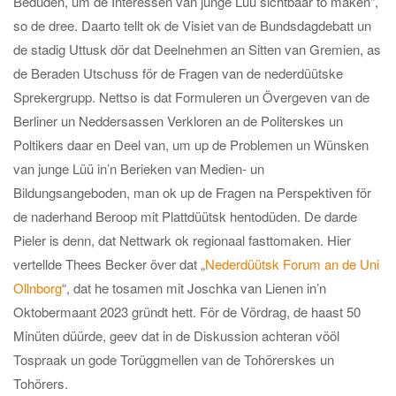
Bedüden, um de Interessen van junge Lüü sichtbaar to maken“,
so de dree. Daarto tellt ok de Visiet van de Bundsdagdebatt un
de stadig Uttusk dör dat Deelnehmen an Sitten van Gremien, as
de Beraden Utschuss för de Fragen van de nederdüütske
Sprekergrupp. Nettso is dat Formuleren un Övergeven van de
Berliner un Neddersassen Verkloren an de Politerskes un
Poltikers daar en Deel van, um up de Problemen un Wünsken
van junge Lüü in’n Berieken van Medien- un
Bildungsangeboden, man ok up de Fragen na Perspektiven för
de naderhand Beroop mit Plattdüütsk hentodüden. De darde
Pieler is denn, dat Nettwark ok regionaal fasttomaken. Hier
vertellde Thees Becker över dat „
Nederdüütsk Forum an de Uni
Ollnborg
“, dat he tosamen mit Joschka van Lienen in’n
Oktobermaant 2023 gründt hett. För de Vördrag, de haast 50
Minüten düürde, geev dat in de Diskussion achteran vööl
Tospraak un gode Torüggmellen van de Tohörerskes un
Tohörers.