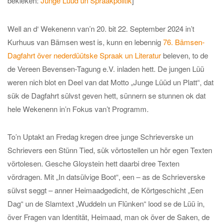
bekieken:
Junge Lüüd un Spraakpolitik
]
Well an d‘ Wekenenn van’n 20. bit 22. September 2024 in’t
Kurhuus van Bämsen west is, kunn en lebennig
76. Bämsen-
Dagfahrt över nederdüütske Spraak un Literatur
beleven, to de
de Vereen Bevensen-Tagung e.V. inladen hett. De jungen Lüü
weren nich blot en Deel van dat Motto „Junge Lüüd un Platt“, dat
sük de Dagfahrt sülvst geven hett, sünnern se stunnen ok dat
hele Wekenenn in’n Fokus van’t Programm.
To’n Uptakt an Fredag kregen dree junge Schrieverske un
Schrievers een Stünn Tied, sük vörtostellen un hör egen Texten
vörtolesen. Gesche Gloystein hett daarbi dree Texten
vördragen. Mit „In datsülvige Boot“, een – as de Schrieverske
sülvst seggt – anner Heimaadgedicht, de Körtgeschicht „Een
Dag“ un de Slamtext „Wuddeln un Flünken“ lood se de Lüü in,
över Fragen van Identität, Heimaad, man ok över de Saken, de