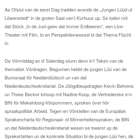
As Ofslut van de eerst Dag tradden avends de „Jungen Lüüd ut
Löwenstedt“ in de groten Saal van’t Kurhuus up. Se loden mit
dat Stück „In de Juni geev dat immer Erdbeeren“, een Live-
Theater mit Film, to en Perspektievwessel bi dat Thema Flücht
in.
De Vörmiddag an d‘ Saterdag stunn denn in’t Teken van de
thematisk Vördragen. Begunnen hebbt de jungen Lüü van de
Bunnsraat för Nedderdüütsch un van dat
Niederdeutschsekretariat. De Jöögdbeupdragten Kevin Behrens
un Thees Becker tohoop mit Nadine Koop, de Vertrederske in‘n
BfN för Mekelnborg-Vörpommern, sproken över hör
spraakpolitisk Arbeid. Tegen en Vörstellen van de Europäisk
Sprakencharta för Regionaal- of Minnerheitenspraken, de BfN
un dat Niederdeutschsekretariat wesen se toeerst up de
Sprekertahlen un de konkrete Situation bi de jungen Lüü hen, de