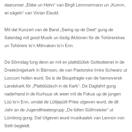
daarunner „Ebbe un Hehn“ van Birgit Lemmermann un „Kumm,
wi sägeln“ van Vivian Eisold.
Mit dat Kunzert van de Band „Swing op de Deel“ gung de
Saterdag mit good Musik un lüstig Aktionen för de Tohörerskes
un Tohörers to’n Mitmaken to’n Enn.
De Sönndag fung denn an mit en plattdüütsk Gottsdeenst in de
Dreekönigskark in Bämsen, de van Pastorske Imke Schwarz ut
Loccum hollen wurd. Se is de Beupdragte van de hannoversk
Landskark för „Plattdüütsch in de Kark“. De Dagfahrt gung
naderhand in de Kurhuus ok weer mit de Fokus up de jungen
Lüü to’n Enn, umdat de Lüttjepütt-Pries utgeven wurd, de dit
Jahr an de Jugendtheatergrupp „De lütten Sülfmeister“ ut
Lümborg gung. Dat Utgeven wurd musikaalsk van Lennon von
Seth begleidt.