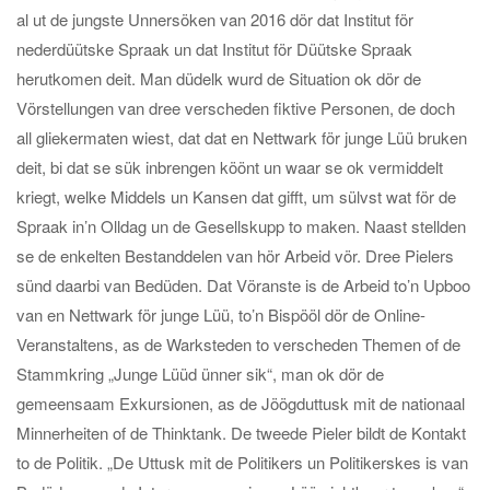
al ut de jungste Unnersöken van 2016 dör dat Institut för
nederdüütske Spraak un dat Institut för Düütske Spraak
herutkomen deit. Man düdelk wurd de Situation ok dör de
Vörstellungen van dree verscheden fiktive Personen, de doch
all gliekermaten wiest, dat dat en Nettwark för junge Lüü bruken
deit, bi dat se sük inbrengen köönt un waar se ok vermiddelt
kriegt, welke Middels un Kansen dat gifft, um sülvst wat för de
Spraak in’n Olldag un de Gesellskupp to maken. Naast stellden
se de enkelten Bestanddelen van hör Arbeid vör. Dree Pielers
sünd daarbi van Bedüden. Dat Vöranste is de Arbeid to’n Upboo
van en Nettwark för junge Lüü, to’n Bispööl dör de Online-
Veranstaltens, as de Warksteden to verscheden Themen of de
Stammkring „Junge Lüüd ünner sik“, man ok dör de
gemeensaam Exkursionen, as de Jöögduttusk mit de nationaal
Minnerheiten of de Thinktank. De tweede Pieler bildt de Kontakt
to de Politik. „De Uttusk mit de Politikers un Politikerskes is van