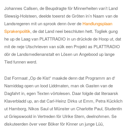
Johannes Callsen, de Beupdragte för Minnerheiten van’t Land
Slewsig-Holsteen, deelde toeerst de Gröten in’n Naam van de
Landsregeren mit un sprook denn över de
Handlungsplaan
Sprakenpolitik
, de dat Land neei beschluten hett. Togliek gung
he up de Laag van PLATTRADIO in un drückde de Hoop ut, dat
mit de neje Utschrieven van sülk een Projekt as PLATTRADIO
dör de Landsmedienanstalt en Lösen un Angebood up lange
Tied funnen werd.
Dat Formaat „Op de Kist“ maakde denn dat Programm an d‘
Namiddag open un lood Liddmaten, man ok Gasten van de
Dagfahrt in, egen Texten vörtolesen. Daar folgde dat literaarsk
Klaverbladd up, an dat Carl-Heinz Dirks ut Emm, Petra Kücklich
ut Hamborg, Nikos Saul ut Münster un Charlotte Paul, Studentin
ut Griepswoold in Vertreden för Ulrike Stern, deelnohmen. Se
diskuteerden över veer Böker för Kinner un junge Lüü,