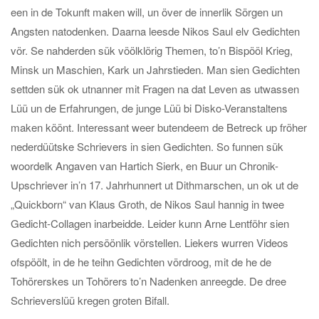
een in de Tokunft maken will, un över de innerlik Sörgen un
Angsten natodenken. Daarna leesde Nikos Saul elv Gedichten
vör. Se nahderden sük vöölklörig Themen, to’n Bispööl Krieg,
Minsk un Maschien, Kark un Jahrstieden. Man sien Gedichten
settden sük ok utnanner mit Fragen na dat Leven as utwassen
Lüü un de Erfahrungen, de junge Lüü bi Disko-Veranstaltens
maken köönt. Interessant weer butendeem de Betreck up fröher
nederdüütske Schrievers in sien Gedichten. So funnen sük
woordelk Angaven van Hartich Sierk, en Buur un Chronik-
Upschriever in’n 17. Jahrhunnert ut Dithmarschen, un ok ut de
„Quickborn“ van Klaus Groth, de Nikos Saul hannig in twee
Gedicht-Collagen inarbeidde. Leider kunn Arne Lentföhr sien
Gedichten nich persöönlik vörstellen. Liekers wurren Videos
ofspöölt, in de he teihn Gedichten vördroog, mit de he de
Tohörerskes un Tohörers to’n Nadenken anreegde. De dree
Schrieverslüü kregen groten Bifall.