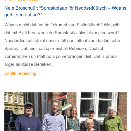
Ne’e Broschüür: “Spraakplaan för Nedderdüütsch – Woans
geiht een dat an?”
Woans steiht dat üm de Tokumst vun Plattdüütsch? Wo geiht
dat mit Platt hen, wenn de Spraak sik sülvst överlaten warrt?
Nedderdüütsch steiht ünner stüttigen Infloot vun de düütsche
Spraak. Dat heet, dat op meist all Rebeden, Düütsch
vörherrschen un Platt pö a pö verdrängen deit. Dat is ümso
arger as düsse Berieken...
Continue reading