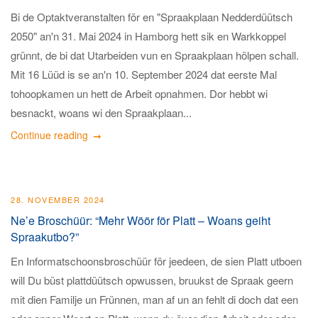
Bi de Optaktveranstalten för en "Spraakplaan Nedderdüütsch
2050" an'n 31. Mai 2024 in Hamborg hett sik en Warkkoppel
grünnt, de bi dat Utarbeiden vun en Spraakplaan hölpen schall.
Mit 16 Lüüd is se an'n 10. September 2024 dat eerste Mal
tohoopkamen un hett de Arbeit opnahmen. Dor hebbt wi
besnackt, woans wi den Spraakplaan...
Continue reading
28. NOVEMBER 2024
Ne’e Broschüür: “Mehr Wöör för Platt – Woans geiht
Spraakutbo?”
En Informatschoonsbroschüür för jeedeen, de sien Platt utboen
will Du büst plattdüütsch opwussen, bruukst de Spraak geern
mit dien Familje un Frünnen, man af un an fehlt di doch dat een