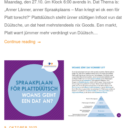
Maandag, den 27.10. üm Klock 6:00 avends in. Dat Thema is:
„Anner Länner, anner Spraakplaans – Man kriegt wi ok een för
Platt torecht?“ Plattdüütsch steiht ünner stüttigen Infloot vun dat
Düütsche, un dat heet mehrstendeels nix Goods. Een markt,
Platt warrt jümmer mehr verdrängt vun Düütsch....
Continue reading
9. OKTOBER 2025