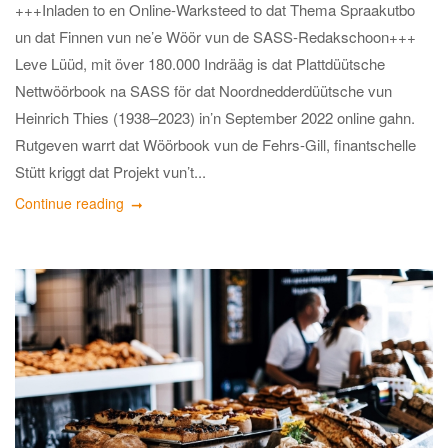
+++Inladen to en Online-Warksteed to dat Thema Spraakutbo
un dat Finnen vun ne’e Wöör vun de SASS-Redakschoon+++
Leve Lüüd, mit över 180.000 Indrääg is dat Plattdüütsche
Nettwöörbook na SASS för dat Noordnedderdüütsche vun
Heinrich Thies (1938–2023) in’n September 2022 online gahn.
Rutgeven warrt dat Wöörbook vun de Fehrs-Gill, finantschelle
Stütt kriggt dat Projekt vun’t...
Continue reading