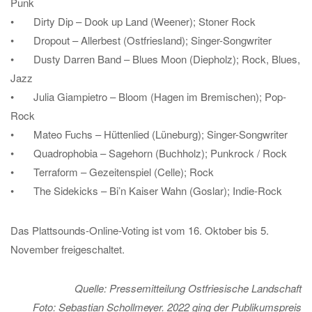
Punk
• Dirty Dip – Dook up Land (Weener); Stoner Rock
• Dropout – Allerbest (Ostfriesland); Singer-Songwriter
• Dusty Darren Band – Blues Moon (Diepholz); Rock, Blues,
Jazz
• Julia Giampietro – Bloom (Hagen im Bremischen); Pop-
Rock
• Mateo Fuchs – Hüttenlied (Lüneburg); Singer-Songwriter
• Quadrophobia – Sagehorn (Buchholz); Punkrock / Rock
• Terraform – Gezeitenspiel (Celle); Rock
• The Sidekicks – Bi’n Kaiser Wahn (Goslar); Indie-Rock
Das Plattsounds-Online-Voting ist vom 16. Oktober bis 5.
November freigeschaltet.
Quelle: Pressemitteilung Ostfriesische Landschaft
Foto: Sebastian Schollmeyer. 2022 ging der Publikumspreis