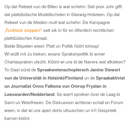
Op dat Rebeet vun de Billen is wat schehn: Siet poor Johr gifft
dat plattdüütsche Modellscholen in Sleswig-Holsteen. Op dat
Rebeet vun de Medien
mutt
wat schehn: De Kampagne
„Funklock stoppen!“
sett sik in för en öffentlich-rechtlichen
plattdüütschen Kanaal.
Beide Bispelen wiest: Platt un Politik höört tohoop!
Wi wüllt mit Ju kieken, woans Sprakenpolitik bi anner
Chartaspraken utsüht. Köönt wi uns bi de Navers wat afkieken?
To Gast sünd de
Spraakwetenschoplersch Janine Siewert
vun de Universität in Helsinki/Finnland
un de
Spraakaktivist
un Journalist Onno Falkena vun Omrop Fryslan in
Leeuwarden/Nedderland
. Se warrt spreken över de Laag bi
Sami un Westfresen. De Diskussion achteran schall en Forum
ween, in dat wi uns apen dorto uttuuschen un in't Gespreek
kamen köönt.