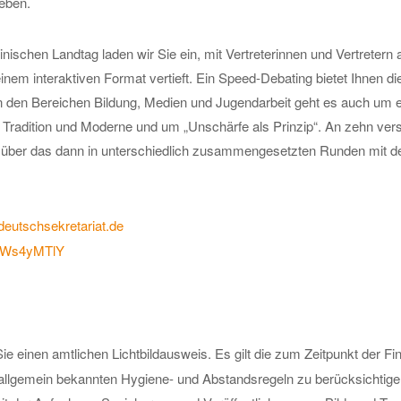
eben.
ischen Landtag laden wir Sie ein, mit Vertreterinnen und Vertretern
nem interaktiven Format vertieft. Ein Speed-Debating bietet Ihnen 
n den Bereichen Bildung, Medien und Jugendarbeit geht es auch um ei
Tradition und Moderne und um „Unschärfe als Prinzip“. An zehn ver
 über das dann in unterschiedlich zusammengesetzten Runden mit d
deutschsekretariat.de
7a4Ws4yMTlY
Sie einen amtlichen Lichtbildausweis. Es gilt die zum Zeitpunkt der
 allgemein bekannten Hygiene- und Abstandsregeln zu berücksichtige